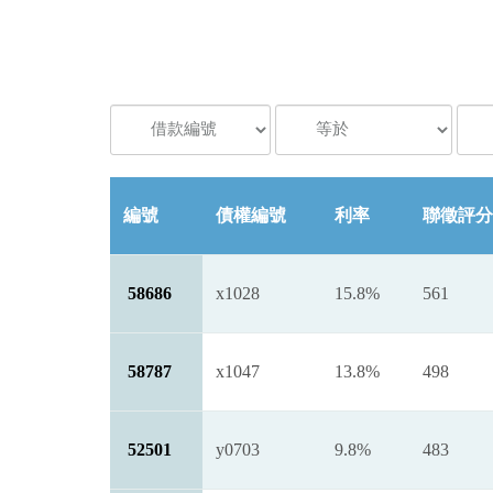
編號
債權編號
利率
聯徵評分
58686
x1028
15.8%
561
58787
x1047
13.8%
498
52501
y0703
9.8%
483