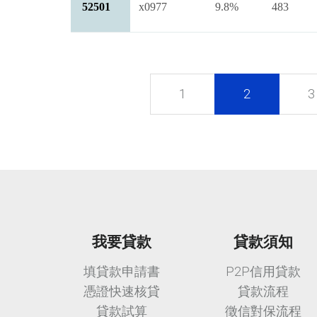
52501
x0977
9.8%
483
1
2
3
我要貸款
貸款須知
填貸款申請書
P2P信用貸款
憑證快速核貸
貸款流程
貸款試算
徵信對保流程