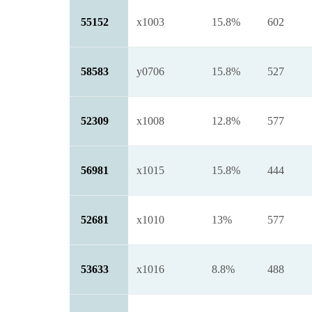
55152
x1003
15.8%
602
58583
y0706
15.8%
527
52309
x1008
12.8%
577
56981
x1015
15.8%
444
52681
x1010
13%
577
53633
x1016
8.8%
488