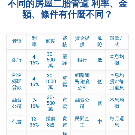
不同的房屋二胎管道 利率、金
額、條件有什麼不同？
利
審
資金提
風
還款方
管道
額度
率
核
供
險
式
30-
嚴
本息均
4-
銀行
500
銀行
低
16%
謹
攤
萬
網路鄉
本息均
P2P
30-
寬
4-
鄉民
1000
民 融資
低
攤or每
16%
鬆
萬
貸款
公司
月還息
30-
融資
寬
融資公
本息均
7-
500
低
公司
16%
鬆
司
攤
萬
鑑價
寬
民間金
每月還
12-
代書
中
36%
8成
鬆
主
息
極