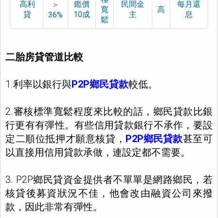
高利
鑑價
民間金
每月還
＞
寬
高
貸
10成
主
息
36%
鬆
二胎房貸管道比較
1.利率以銀行與
P2P鄉民貸款
較低。
2.審核標準寬鬆程度來比較的話，鄉民貸款比銀
行更有有彈性。有些信用貸款銀行不承作，要設
定二順位抵押才願意核貸，
P2P鄉民貸款
甚至可
以直接用信用貸款承做，連設定都不需要。
3. P2P鄉民貸資金提供者不單單是網路鄉民，若
核貸後募資狀況不佳，他會改由融資公司來撥
款，因此非常有彈性。