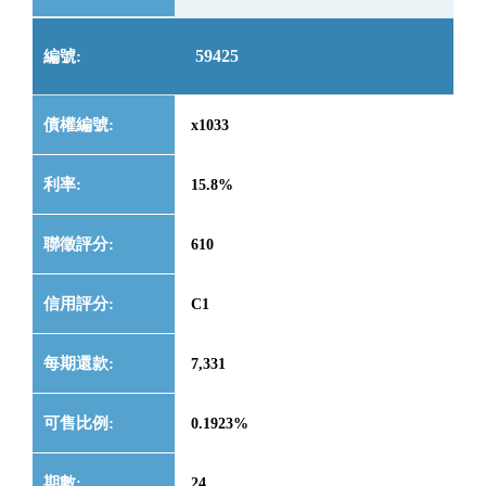
59425
x1033
15.8%
610
C1
7,331
0.1923%
24