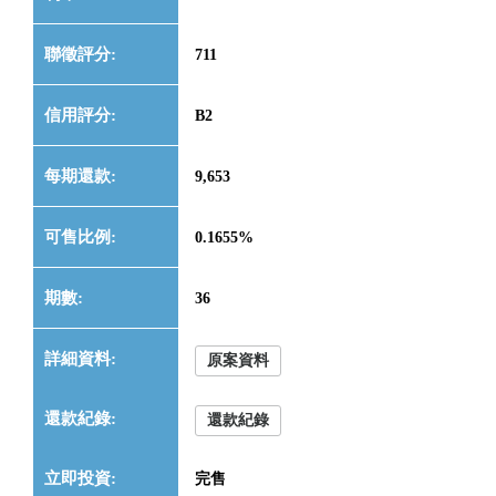
711
B2
9,653
0.1655%
36
原案資料
還款紀錄
完售