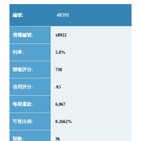
48591
x0922
5.8%
738
A5
6,067
0.2662%
36