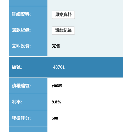
原案資料
還款紀錄
完售
48761
y0685
9.8%
508