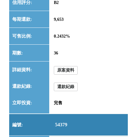
B2
9,653
0.2432%
36
原案資料
還款紀錄
完售
54379