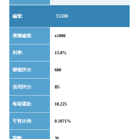
55388
x1000
13.8%
600
B5
10,225
0.1071%
36