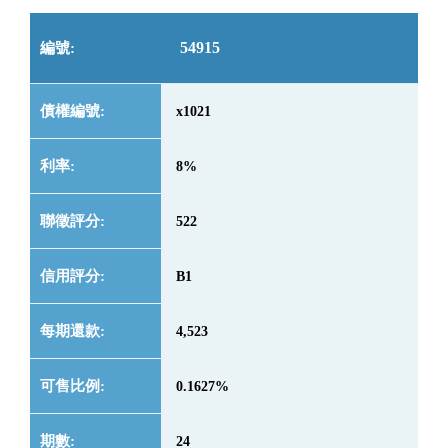
54915
x1021
8%
522
B1
4,523
0.1627%
24