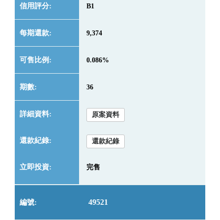
B1
9,374
0.086%
36
原案資料
還款紀錄
完售
49521