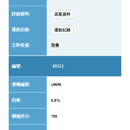
原案資料
還款紀錄
完售
49521
y0696
6.8%
799