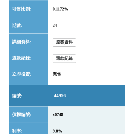
0.1172%
24
原案資料
還款紀錄
完售
44956
x0748
9.8%