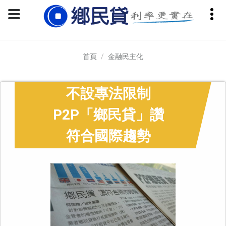
首頁
金融民主化
不設專法限制
P2P「鄉民貸」讚
符合國際趨勢